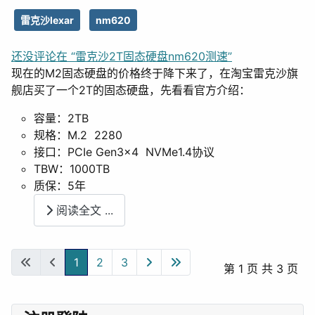
雷克沙lexar
nm620
还没评论在 “雷克沙2T固态硬盘nm620测速”
现在的M2固态硬盘的价格终于降下来了，在淘宝雷克沙旗
舰店买了一个2T的固态硬盘，先看看官方介绍：
容量：2TB
规格：M.2 2280
接口：PCIe Gen3×4 NVMe1.4协议
TBW：1000TB
质保：5年
阅读全文 ...
1
2
3
第 1 页 共 3 页